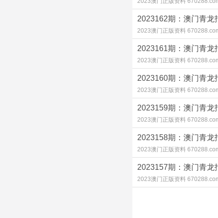
2023澳门正版资料 670288.co
2023162期：澳门青龙
2023澳门正版资料 670288.co
2023161期：澳门青龙
2023澳门正版资料 670288.co
2023160期：澳门青龙
2023澳门正版资料 670288.co
2023159期：澳门青龙
2023澳门正版资料 670288.co
2023158期：澳门青龙
2023澳门正版资料 670288.co
2023157期：澳门青龙
2023澳门正版资料 670288.co