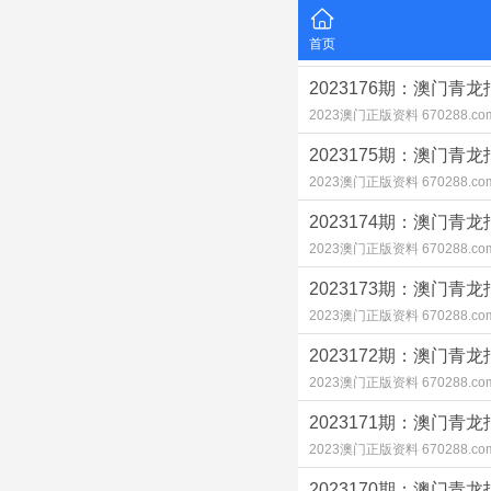
首页
2023176期：澳门青龙
2023澳门正版资料 670288.co
2023175期：澳门青龙
2023澳门正版资料 670288.co
2023174期：澳门青龙
2023澳门正版资料 670288.co
2023173期：澳门青龙
2023澳门正版资料 670288.co
2023172期：澳门青龙
2023澳门正版资料 670288.co
2023171期：澳门青龙
2023澳门正版资料 670288.co
2023170期：澳门青龙