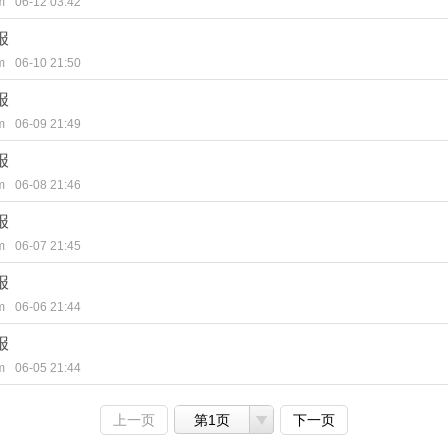
m
06-12 03:42
报
m
06-10 21:50
报
m
06-09 21:49
报
m
06-08 21:46
报
m
06-07 21:45
报
m
06-06 21:44
报
m
06-05 21:44
上一页
第1页
下一页