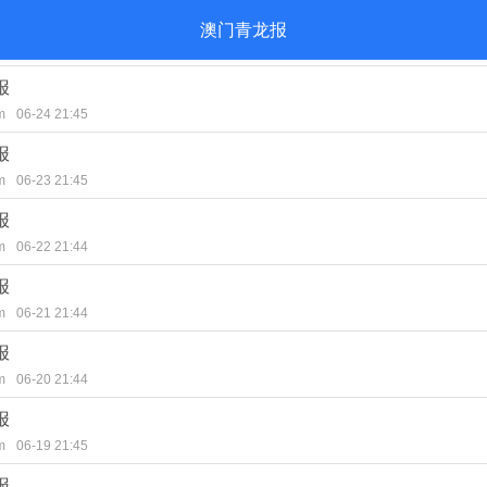
澳门青龙报
报
m
06-24 21:45
报
m
06-23 21:45
报
m
06-22 21:44
报
m
06-21 21:44
报
m
06-20 21:44
报
m
06-19 21:45
报