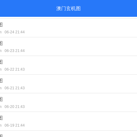
澳门玄机图
图
m
06-24 21:44
图
m
06-23 21:44
图
m
06-22 21:43
图
m
06-21 21:43
图
m
06-20 21:43
图
m
06-19 21:44
图