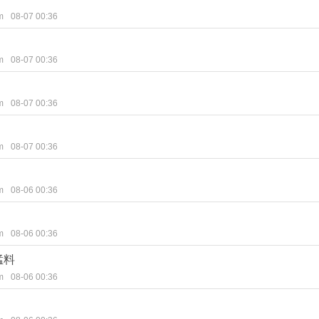
m
08-07 00:36
m
08-07 00:36
m
08-07 00:36
m
08-07 00:36
m
08-06 00:36
m
08-06 00:36
猛料
m
08-06 00:36