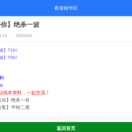
香港精华区
等你】绝杀一波
:15
2809942
】T10√
】T00√
资料
m
站或本资料，一起交流！
快乐】绝杀一肖
食客】平特二尾
返回首页