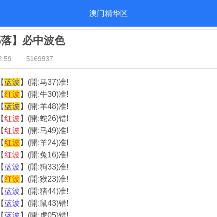
澳门精华区
部落】必中波色
:59
5169937
【
蓝
波
】(開:马37)准!
【
红
波
】(開:牛30)准!
【
蓝
波
】(開:羊48)准!
【
红
波
】(開:蛇26)错!
【
红
波
】(開:马49)准!
【
红
波
】(開:羊24)准!
【
红
波
】(開:兔16)准!
【
蓝
波
】(開:狗33)准!
【
红
波
】(開:猴23)准!
【
蓝
波
】(開:猪44)准!
【
蓝
波
】(開:鼠43)错!
【
蓝
波
】(開:虎05)错!