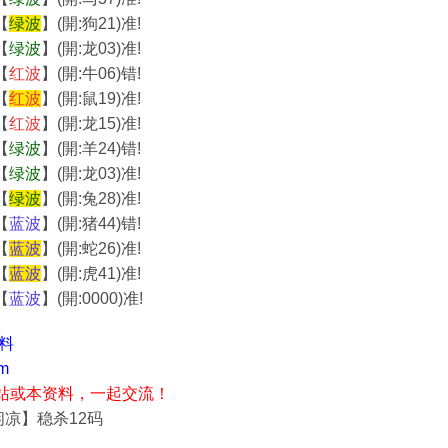
【
绿
波
】(開:狗21)准!
【
绿
波
】(開:龙03)准!
【
红
波
】(開:牛06)错!
【
红
波
】(開:鼠19)准!
【
红
波
】(開:龙15)准!
【
绿
波
】(開:羊24)错!
【
绿
波
】(開:龙03)准!
【
绿
波
】(開:兔28)准!
【
蓝
波
】(開:猪44)错!
【
蓝
波
】(開:蛇26)准!
【
蓝
波
】(開:虎41)准!
【
蓝
波
】(開:0000)准!
资料
m
站或本资料，一起交流！
闲凉】稳杀12码