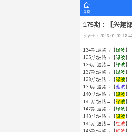
首页
175期：【兴趣
发表于：2026-01-02 18:42
134期:波路→【
绿
波
】
135期:波路→【
绿
波
】
136期:波路→【
绿
波
】
137期:波路→【
绿
波
】
138期:波路→【
绿
波
】
139期:波路→【
蓝
波
】
140期:波路→【
绿
波
】
141期:波路→【
绿
波
】
142期:波路→【
绿
波
】
143期:波路→【
绿
波
】
144期:波路→【
红
波
】
145期:波路→【
红
波
】